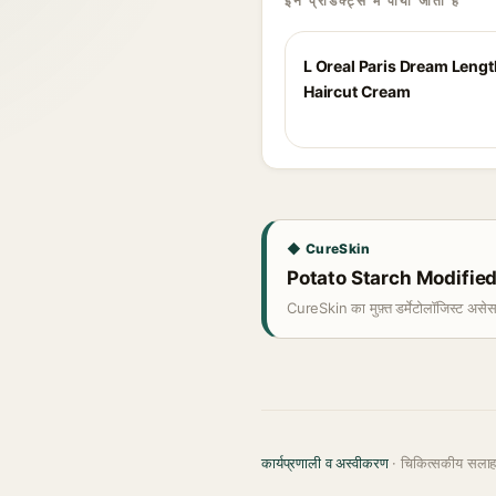
इन प्रोडक्ट्स में पाया जाता है
L Oreal Paris Dream Leng
Haircut Cream
◆ CureSkin
Potato Starch Modified आप
CureSkin का मुफ़्त डर्मेटोलॉजिस्ट असे
कार्यप्रणाली व अस्वीकरण
· चिकित्सकीय सला