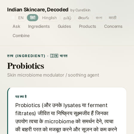
Indian Skincare, Decoded
by CureSkin
🌐
EN
हिंदी
Hinglish
தமிழ்
తెలుగు
বাংলা
मराठी
Ask
Ingredients
Guides
Products
Concerns
Combine
तत्व (INGREDIENT) · 🇮🇳 भारत
Probiotics
Skin microbiome modulator / soothing agent
यह क्या है
Probiotics (और उनके lysates या ferment
filtrates) जीवित या निष्क्रिय सूक्ष्मजीव हैं जिनका
उपयोग त्वचा के microbiome को समर्थन देने, त्वचा
की बाहरी परत को मजबूत करने और सूजन को कम करने