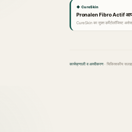
◆ CureSkin
Pronalen Fibro Actif आपकी 
CureSkin का मुफ़्त डर्मेटोलॉजिस्ट असे
कार्यप्रणाली व अस्वीकरण
· चिकित्सकीय सला