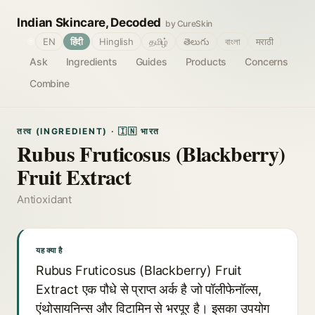
Indian Skincare, Decoded
by CureSkin
🌐
EN
हिंदी
Hinglish
தமிழ்
తెలుగు
বাংলা
मराठी
Ask
Ingredients
Guides
Products
Concerns
Combine
तत्व (INGREDIENT) · 🇮🇳 भारत
Rubus Fruticosus (Blackberry)
Fruit Extract
Antioxidant
यह क्या है
Rubus Fruticosus (Blackberry) Fruit
Extract एक पौधे से प्राप्त अर्क है जो पॉलीफेनॉल्स,
एंथोसायनिन्स और विटामिन से भरपूर है। इसका उपयोग