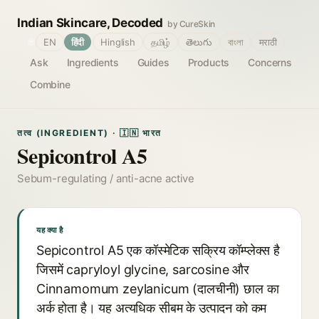
Indian Skincare, Decoded
by CureSkin
🌐
EN
हिंदी
Hinglish
தமிழ்
తెలుగు
বাংলা
मराठी
Ask
Ingredients
Guides
Products
Concerns
Combine
तत्व (INGREDIENT) · 🇮🇳 भारत
Sepicontrol A5
Sebum-regulating / anti-acne active
यह क्या है
Sepicontrol A5 एक कॉस्मेटिक सक्रिय कॉम्प्लेक्स है
जिसमें capryloyl glycine, sarcosine और
Cinnamomum zeylanicum (दालचीनी) छाल का
अर्क होता है। यह अत्यधिक सीबम के उत्पादन को कम