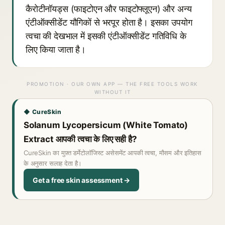
कैरोटीनॉयड्स (फाइटोएन और फाइटोफ्लूएन) और अन्य
एंटीऑक्सीडेंट यौगिकों से भरपूर होता है। इसका उपयोग
त्वचा की देखभाल में इसकी एंटीऑक्सीडेंट गतिविधि के
लिए किया जाता है।
PROMOTION · OUR OWN APP — THE FREE TOOLS WORK
WITHOUT IT
◆ CureSkin
Solanum Lycopersicum (White Tomato)
Extract आपकी त्वचा के लिए सही है?
CureSkin का मुफ़्त डर्मेटोलॉजिस्ट असेसमेंट आपकी त्वचा, मौसम और इतिहास
के अनुसार सलाह देता है।
Get a free skin assessment →