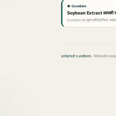
◆ CureSkin
Soybean Extract आपकी त्वच
CureSkin का मुफ़्त डर्मेटोलॉजिस्ट असे
कार्यप्रणाली व अस्वीकरण
· चिकित्सकीय सला