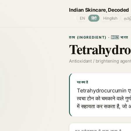
Indian Skincare, Decoded
🌐
EN
हिंदी
Hinglish
தமிழ
तत्व (INGREDIENT) · 🇮🇳 भारत
Tetrahydr
Antioxidant / brightening agen
यह क्या है
Tetrahydrocurcumin एक रंगह
त्वचा टोन को चमकाने वाले गुण
में सहायता कर सकता है, जो अ