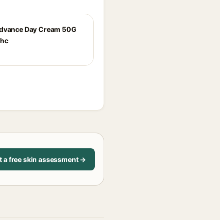
Advance Day Cream 50G
fhc
t a free skin assessment →