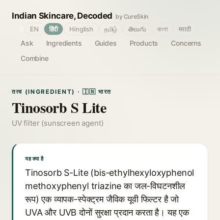
Indian Skincare, Decoded
by CureSkin
🌐
EN
हिंदी
Hinglish
தமிழ்
తెలుగు
বাংলা
मराठी
Ask
Ingredients
Guides
Products
Concerns
Combine
तत्व (INGREDIENT) · 🇮🇳 भारत
Tinosorb S Lite
UV filter (sunscreen agent)
यह क्या है
Tinosorb S-Lite (bis-ethylhexyloxyphenol
methoxyphenyl triazine का जल-विघटनशील
रूप) एक व्यापक-स्पेक्ट्रम जैविक यूवी फिल्टर है जो
UVA और UVB दोनों सुरक्षा प्रदान करता है। यह एक