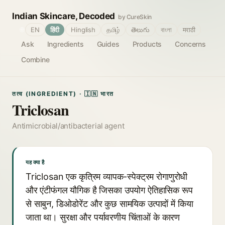
Indian Skincare, Decoded
by CureSkin
🌐
EN
हिंदी
Hinglish
தமிழ்
తెలుగు
বাংলা
मराठी
Ask
Ingredients
Guides
Products
Concerns
Combine
तत्व (INGREDIENT) · 🇮🇳 भारत
Triclosan
Antimicrobial/antibacterial agent
यह क्या है
Triclosan एक कृत्रिम व्यापक-स्पेक्ट्रम रोगाणुरोधी
और एंटीफंगल यौगिक है जिसका उपयोग ऐतिहासिक रूप
से साबुन, डिओडोरेंट और कुछ सामयिक उत्पादों में किया
जाता था। सुरक्षा और पर्यावरणीय चिंताओं के कारण