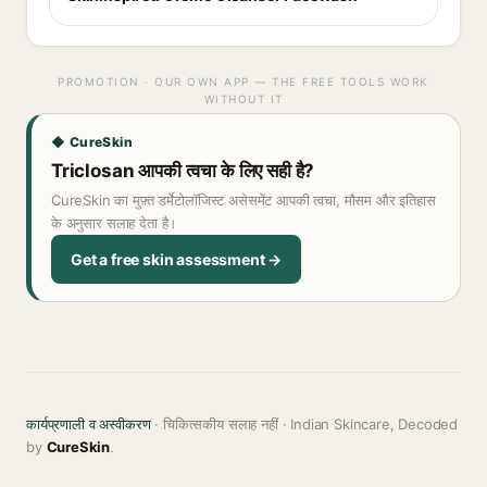
PROMOTION · OUR OWN APP — THE FREE TOOLS WORK
WITHOUT IT
◆ CureSkin
Triclosan आपकी त्वचा के लिए सही है?
CureSkin का मुफ़्त डर्मेटोलॉजिस्ट असेसमेंट आपकी त्वचा, मौसम और इतिहास
के अनुसार सलाह देता है।
Get a free skin assessment →
कार्यप्रणाली व अस्वीकरण
· चिकित्सकीय सलाह नहीं · Indian Skincare, Decoded
by
CureSkin
.