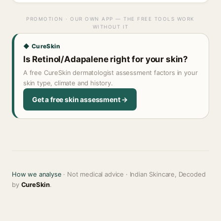
PROMOTION · OUR OWN APP — THE FREE TOOLS WORK
WITHOUT IT
◆ CureSkin
Is Retinol/Adapalene right for your skin?
A free CureSkin dermatologist assessment factors in your
skin type, climate and history.
Get a free skin assessment →
How we analyse
· Not medical advice · Indian Skincare, Decoded
by
CureSkin
.