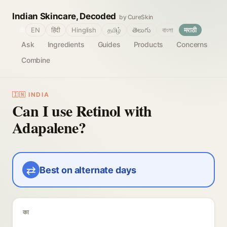
Indian Skincare, Decoded
by CureSkin
🌐
EN
हिंदी
Hinglish
தமிழ்
తెలుగు
বাংলা
मराठी
Ask
Ingredients
Guides
Products
Concerns
Combine
🇮🇳 INDIA
Can I use Retinol with
Adapalene?
⇄
Best on alternate days
का