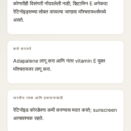
कोणतीही विसंगती नोंदवलेली नाही; व्हिटामिन E अनेकदा
रेटिनोइड्सच्या सोबत वापरल्या जाणार्‍या मॉश्चरायজर्समध्ये
असते.
कसे वापरावे
Adapalene लागू करा आणि नंतर vitamin E युक्त
मॉश्चरायजर लागू करा.
भारतीय त्वचा आणि हवामानासाठी
रेटिनोइड कोरडेपणा कमी करण्यास मदत करते; sunscreen
अत्यावश्यक राहते.