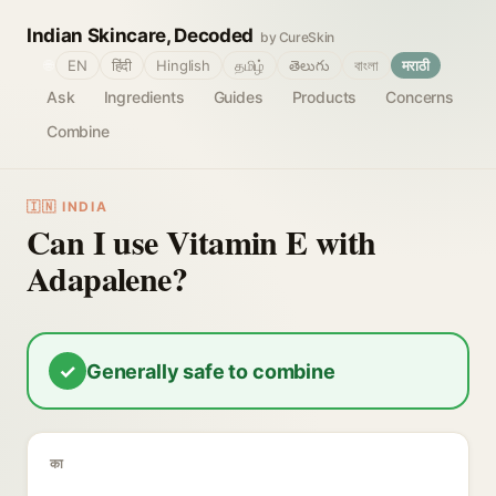
Indian Skincare, Decoded
by CureSkin
🌐
EN
हिंदी
Hinglish
தமிழ்
తెలుగు
বাংলা
मराठी
Ask
Ingredients
Guides
Products
Concerns
Combine
🇮🇳 INDIA
Can I use Vitamin E with
Adapalene?
✓
Generally safe to combine
का