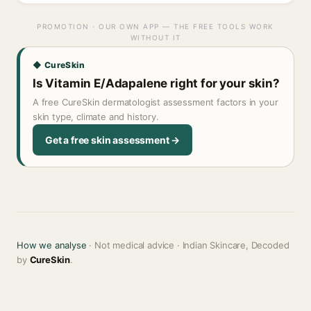
PROMOTION · OUR OWN APP — THE FREE TOOLS WORK
WITHOUT IT
◆ CureSkin
Is Vitamin E/Adapalene right for your skin?
A free CureSkin dermatologist assessment factors in your
skin type, climate and history.
Get a free skin assessment →
How we analyse
· Not medical advice · Indian Skincare, Decoded
by
CureSkin
.