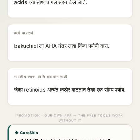
acids च्या साथ चांगले सहन केले जाते.
कसे वापरावे
bakuchiol ला AHA नंतर लावा किंवा पर्यायी करा.
भारतीय त्वचा आणि हवामानासाठी
जेव्हा retinoids अत्यंत कठोर वाटतात तेव्हा एक सौम्य पर्याय.
PROMOTION · OUR OWN APP — THE FREE TOOLS WORK
WITHOUT IT
◆ CureSkin