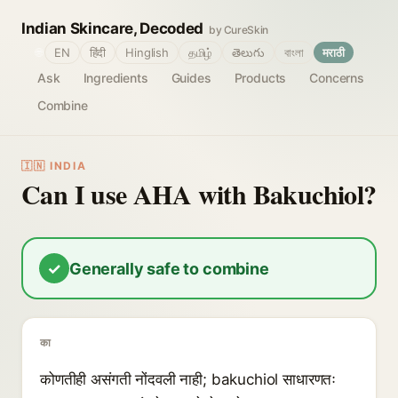
Indian Skincare, Decoded
by CureSkin
🌐
EN
हिंदी
Hinglish
தமிழ்
తెలుగు
বাংলা
मराठी
Ask
Ingredients
Guides
Products
Concerns
Combine
🇮🇳 INDIA
Can I use AHA with Bakuchiol?
✓
Generally safe to combine
का
कोणतीही असंगती नोंदवली नाही; bakuchiol साधारणतः