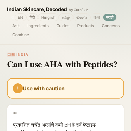
Indian Skincare, Decoded
by CureSkin
🌐
EN
हिंदी
Hinglish
தமிழ்
తెలుగు
বাংলা
मराठी
Ask
Ingredients
Guides
Products
Concerns
Combine
🇮🇳 INDIA
Can I use AHA with Peptides?
!
Use with caution
का
प्रकाशित चर्चेत अम्लांचे कमी pH हे सर्व पेप्टाइड