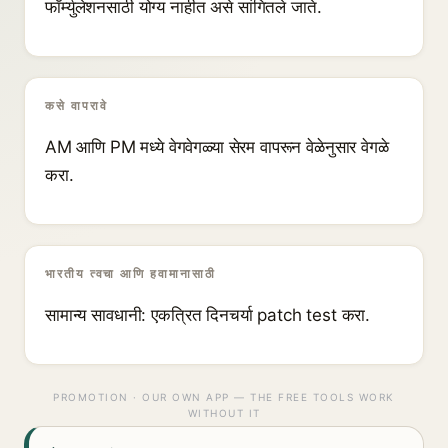
फॉर्म्युलेशनसाठी योग्य नाहीत असे सांगितले जाते.
कसे वापरावे
AM आणि PM मध्ये वेगवेगळ्या सेरम वापरून वेळेनुसार वेगळे
करा.
भारतीय त्वचा आणि हवामानासाठी
सामान्य सावधानी: एकत्रित दिनचर्या patch test करा.
PROMOTION · OUR OWN APP — THE FREE TOOLS WORK
WITHOUT IT