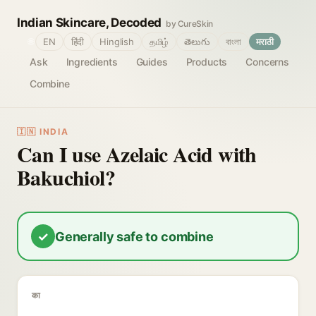
Indian Skincare, Decoded
by CureSkin
🌐
EN
हिंदी
Hinglish
தமிழ்
తెలుగు
বাংলা
मराठी
Ask
Ingredients
Guides
Products
Concerns
Combine
🇮🇳 INDIA
Can I use Azelaic Acid with
Bakuchiol?
✓
Generally safe to combine
का