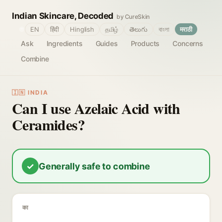
Indian Skincare, Decoded
by CureSkin
🌐
EN
हिंदी
Hinglish
தமிழ்
తెలుగు
বাংলা
मराठी
Ask
Ingredients
Guides
Products
Concerns
Combine
🇮🇳 INDIA
Can I use Azelaic Acid with
Ceramides?
✓
Generally safe to combine
का