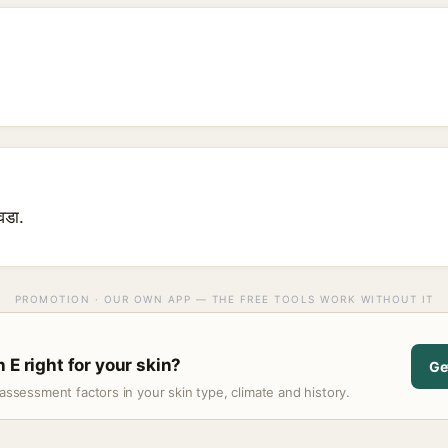
िवडा.
PROMOTION · OUR OWN APP — THE FREE TOOLS WORK WITHOUT IT
 E right for your skin?
Ge
assessment factors in your skin type, climate and history.