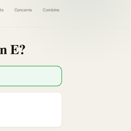
ts
Concerns
Combine
in E?