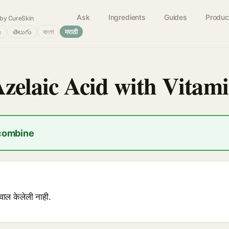
Ask
Ingredients
Guides
Produc
by CureSkin
்
తెలుగు
বাংলা
मराठी
Azelaic Acid with Vitam
 combine
वाल केलेली नाही.