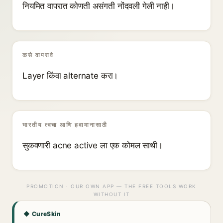
नियमित वापरात कोणती असंगती नोंदवली गेली नाही।
कसे वापरावे
Layer किंवा alternate करा।
भारतीय त्वचा आणि हवामानासाठी
सुकवणारी acne active ला एक कोमल साथी।
PROMOTION · OUR OWN APP — THE FREE TOOLS WORK
WITHOUT IT
◆ CureSkin