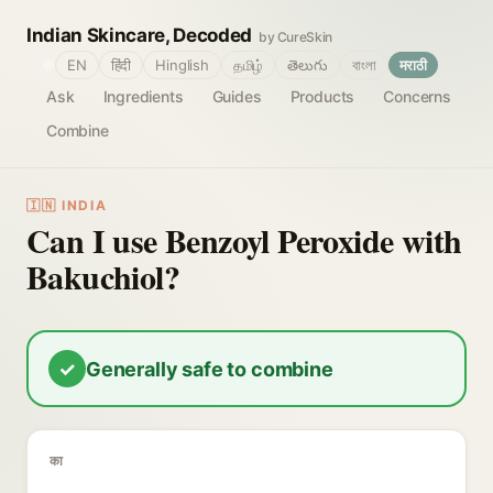
Indian Skincare, Decoded
by CureSkin
🌐
EN
हिंदी
Hinglish
தமிழ்
తెలుగు
বাংলা
मराठी
Ask
Ingredients
Guides
Products
Concerns
Combine
🇮🇳 INDIA
Can I use Benzoyl Peroxide with
Bakuchiol?
✓
Generally safe to combine
का