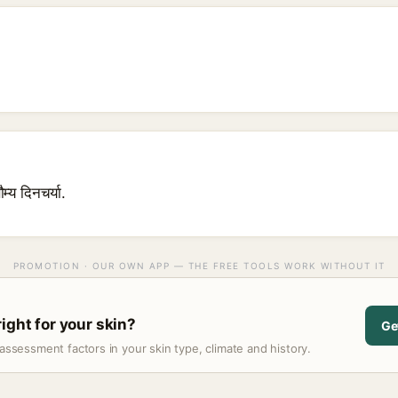
म्य दिनचर्या.
PROMOTION · OUR OWN APP — THE FREE TOOLS WORK WITHOUT IT
ight for your skin?
Ge
assessment factors in your skin type, climate and history.