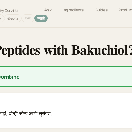
Ask
Ingredients
Guides
Produc
by CureSkin
்
తెలుగు
বাংলা
मराठी
Peptides with Bakuchiol
 combine
ाही; दोन्ही सौम्य आणि सुसंगत.