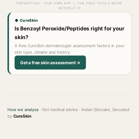
PROMOTION · OUR OWN APP — THE FREE TOOLS WORK
WITHOUT IT
◆ CureSkin
Is Benzoyl Peroxide/Peptides right for your
skin?
A free CureSkin dermatologist assessment factors in your
skin type, climate and history.
Get a free skin assessment →
How we analyse
· Not medical advice · Indian Skincare, Decoded
by
CureSkin
.