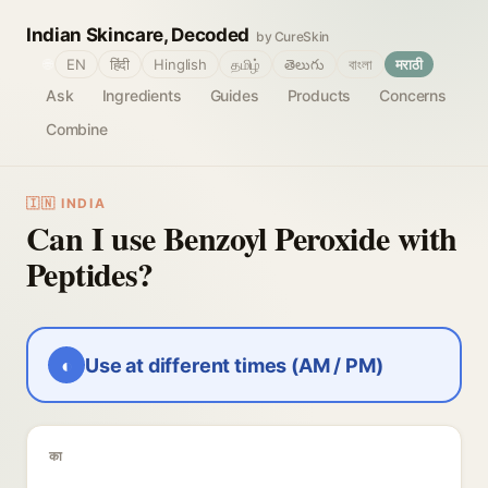
Indian Skincare, Decoded
by CureSkin
🌐
EN
हिंदी
Hinglish
தமிழ்
తెలుగు
বাংলা
मराठी
Ask
Ingredients
Guides
Products
Concerns
Combine
🇮🇳 INDIA
Can I use Benzoyl Peroxide with
Peptides?
◐
Use at different times (AM / PM)
का