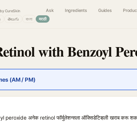
Ask
Ingredients
Guides
Produc
by CureSkin
்
తెలుగు
বাংলা
मराठी
Retinol with Benzoyl Per
imes (AM / PM)
l peroxide अनेक retinol फॉर्मुलेशन्सला ऑक्सिडेटिव्हली खराब करू शकते 