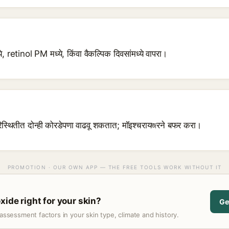
etinol PM मध्ये, किंवा वैकल्पिक दिवसांमध्ये वापरा।
िस्थितीत दोन्ही कोरडेपणा वाढवू शकतात; मॉइश्चरायজरने बफर करा।
PROMOTION · OUR OWN APP — THE FREE TOOLS WORK WITHOUT IT
xide right for your skin?
Ge
assessment factors in your skin type, climate and history.