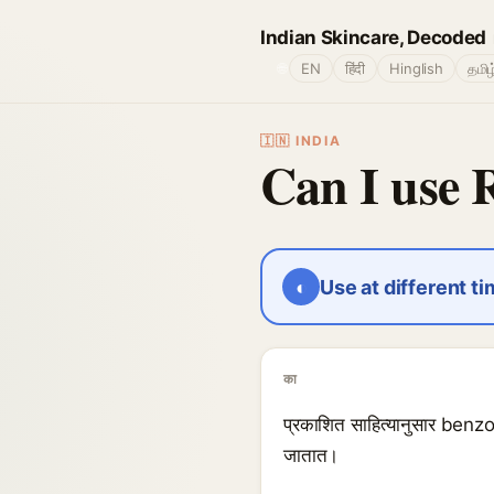
Indian Skincare, Decoded
🌐
EN
हिंदी
Hinglish
தமிழ
🇮🇳 INDIA
Can I use 
◐
Use at different t
का
प्रकाशित साहित्यानुसार benzoy
जातात।