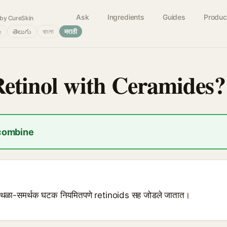
Ask
Ingredients
Guides
Produc
by CureSkin
்
తెలుగు
বাংলা
मराठी
Retinol with Ceramides?
 combine
 अडथळा-समर्थक घटक नियमितपणे retinoids सह जोडले जातात।