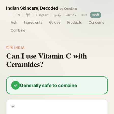
Indian Skincare, Decoded
by CureSkin
🌐
EN
हिंदी
Hinglish
தமிழ்
తెలుగు
বাংলা
मराठी
Ask
Ingredients
Guides
Products
Concerns
Combine
🇮🇳 INDIA
Can I use Vitamin C with
Ceramides?
✓
Generally safe to combine
का