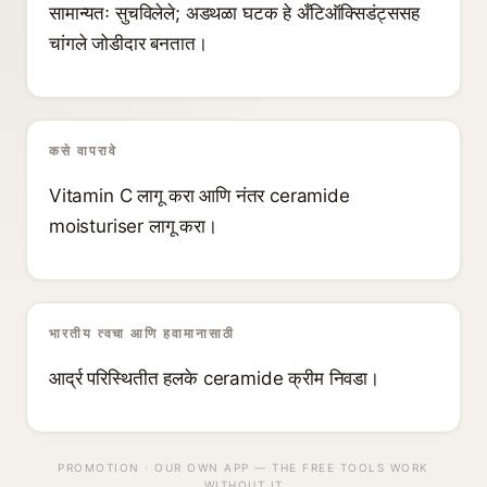
सामान्यतः सुचविलेले; अडथळा घटक हे अँटिऑक्सिडंट्ससह
चांगले जोडीदार बनतात।
कसे वापरावे
Vitamin C लागू करा आणि नंतर ceramide
moisturiser लागू करा।
भारतीय त्वचा आणि हवामानासाठी
आर्द्र परिस्थितीत हलके ceramide क्रीम निवडा।
PROMOTION · OUR OWN APP — THE FREE TOOLS WORK
WITHOUT IT