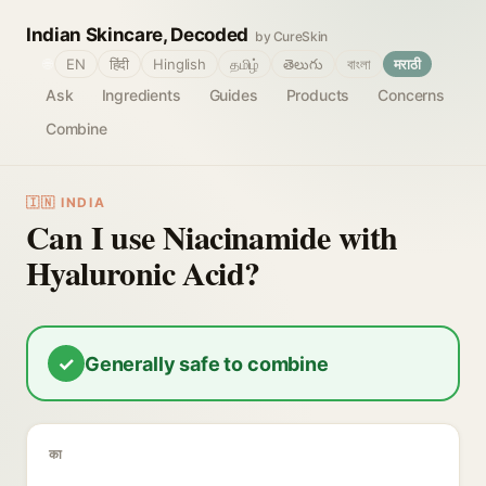
Indian Skincare, Decoded
by CureSkin
🌐
EN
हिंदी
Hinglish
தமிழ்
తెలుగు
বাংলা
मराठी
Ask
Ingredients
Guides
Products
Concerns
Combine
🇮🇳 INDIA
Can I use Niacinamide with
Hyaluronic Acid?
✓
Generally safe to combine
का