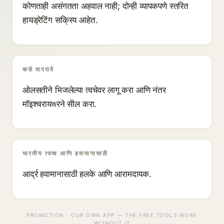
कोणताही असंगतता अहवाल नाही; दोन्ही व्यापकपणे स्तरित
हायड्रेटिंग सक्रिय आहेत.
कसे वापरावे
ओलसतीने भिजलेल्या त्वचेवर लागू करा आणि नंतर
मॉइश्चरायজरने सील करा.
भारतीय त्वचा आणि हवामानासाठी
आर्द्र हवामानासाठी हलके आणि आरामदायक.
PROMOTION · OUR OWN APP — THE FREE TOOLS WORK
WITHOUT IT