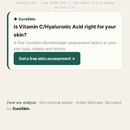
PROMOTION · OUR OWN APP — THE FREE TOOLS WORK
WITHOUT IT
◆ CureSkin
Is Vitamin C/Hyaluronic Acid right for your
skin?
A free CureSkin dermatologist assessment factors in your
skin type, climate and history.
Get a free skin assessment →
How we analyse
· Not medical advice · Indian Skincare, Decoded
by
CureSkin
.