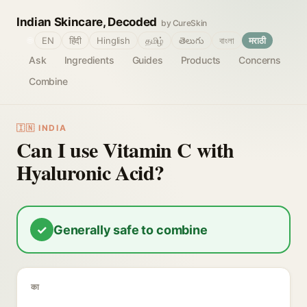
Indian Skincare, Decoded
by CureSkin
🌐
EN
हिंदी
Hinglish
தமிழ்
తెలుగు
বাংলা
मराठी
Ask
Ingredients
Guides
Products
Concerns
Combine
🇮🇳 INDIA
Can I use Vitamin C with
Hyaluronic Acid?
✓
Generally safe to combine
का