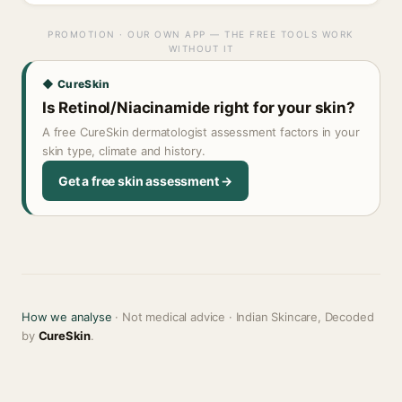
PROMOTION · OUR OWN APP — THE FREE TOOLS WORK
WITHOUT IT
◆ CureSkin
Is Retinol/Niacinamide right for your skin?
A free CureSkin dermatologist assessment factors in your
skin type, climate and history.
Get a free skin assessment →
How we analyse
· Not medical advice · Indian Skincare, Decoded
by
CureSkin
.