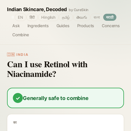
Indian Skincare, Decoded
by CureSkin
🌐
EN
हिंदी
Hinglish
தமிழ்
తెలుగు
বাংলা
मराठी
Ask
Ingredients
Guides
Products
Concerns
Combine
🇮🇳 INDIA
Can I use Retinol with
Niacinamide?
✓
Generally safe to combine
का