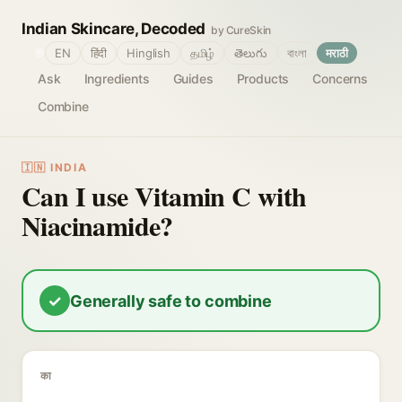
Indian Skincare, Decoded
by CureSkin
🌐
EN
हिंदी
Hinglish
தமிழ்
తెలుగు
বাংলা
मराठी
Ask
Ingredients
Guides
Products
Concerns
Combine
🇮🇳 INDIA
Can I use Vitamin C with
Niacinamide?
✓
Generally safe to combine
का