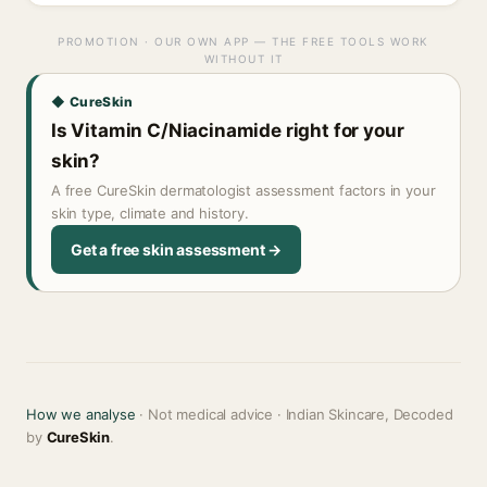
PROMOTION · OUR OWN APP — THE FREE TOOLS WORK
WITHOUT IT
◆ CureSkin
Is Vitamin C/Niacinamide right for your
skin?
A free CureSkin dermatologist assessment factors in your
skin type, climate and history.
Get a free skin assessment →
How we analyse
· Not medical advice · Indian Skincare, Decoded
by
CureSkin
.