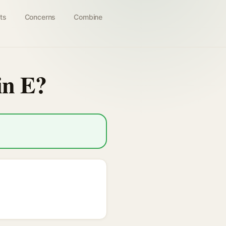
ts
Concerns
Combine
in E?