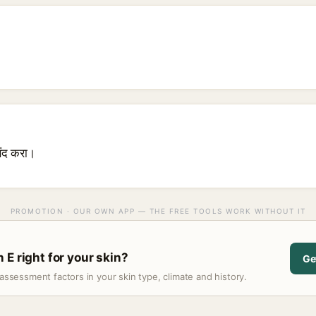
पसंद करा।
PROMOTION · OUR OWN APP — THE FREE TOOLS WORK WITHOUT IT
 E right for your skin?
Ge
assessment factors in your skin type, climate and history.