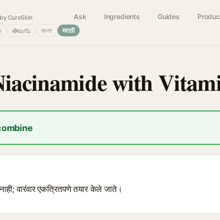
Ask
Ingredients
Guides
Produc
by CureSkin
்
తెలుగు
বাংলা
मराठी
Niacinamide with Vitam
 combine
नाही; वारंवार एकत्रितपणे तयार केले जाते।