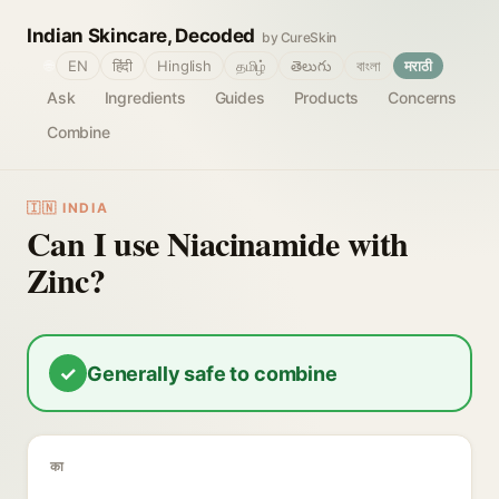
Indian Skincare, Decoded
by CureSkin
🌐
EN
हिंदी
Hinglish
தமிழ்
తెలుగు
বাংলা
मराठी
Ask
Ingredients
Guides
Products
Concerns
Combine
🇮🇳 INDIA
Can I use Niacinamide with
Zinc?
✓
Generally safe to combine
का