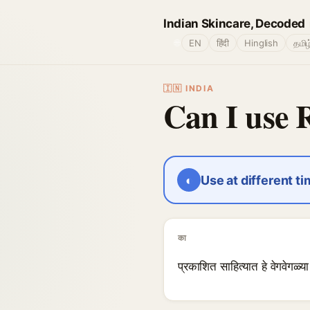
Indian Skincare, Decoded
🌐
EN
हिंदी
Hinglish
தமிழ
🇮🇳 INDIA
Can I use 
◐
Use at different t
का
प्रकाशित साहित्यात हे वेगवेगळ्य