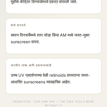
मुहाँसे-केंद्रित दिनचर्यामध्ये एकत्र वापरली जाते.
कसे वापरावे
समान दिनचर्येमध्ये स्तर जोडा किंवा AM मध्ये जस्त-युक्त
sunscreen वापरा.
भारतीय त्वचा आणि हवामानासाठी
उच्च UV प्रदर्शनाच्या वेळी retinoids वापरताना जस्त-
आधारित sunscreens व्यावहारिक आहेत.
PROMOTION · OUR OWN APP — THE FREE TOOLS WORK
WITHOUT IT