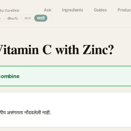
Ask
Ingredients
Guides
Produc
by CureSkin
்
తెలుగు
বাংলা
मराठी
Vitamin C with Zinc?
 combine
षणीय असंगतता नोंदवलेली नाही.