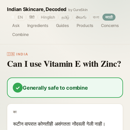
Indian Skincare, Decoded
by CureSkin
🌐
EN
हिंदी
Hinglish
தமிழ்
తెలుగు
বাংলা
मराठी
Ask
Ingredients
Guides
Products
Concerns
Combine
🇮🇳 INDIA
Can I use Vitamin E with Zinc?
✓
Generally safe to combine
का
रूटीन वापरात कोणतीही असंगतता नोंदवली गेली नाही।