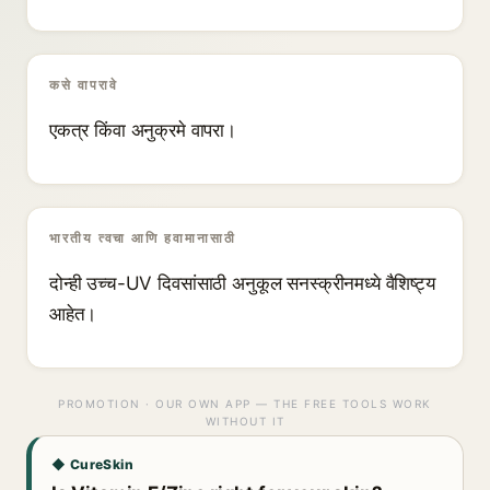
कसे वापरावे
एकत्र किंवा अनुक्रमे वापरा।
भारतीय त्वचा आणि हवामानासाठी
दोन्ही उच्च-UV दिवसांसाठी अनुकूल सनस्क्रीनमध्ये वैशिष्ट्य
आहेत।
PROMOTION · OUR OWN APP — THE FREE TOOLS WORK
WITHOUT IT
◆ CureSkin