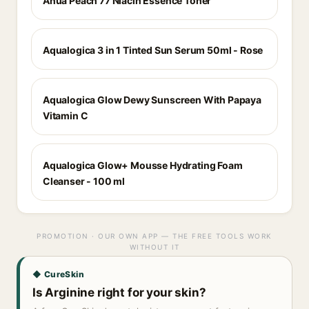
Anua Peach 77 Niacin Essence Toner
Aqualogica 3 in 1 Tinted Sun Serum 50ml - Rose
Aqualogica Glow Dewy Sunscreen With Papaya
Vitamin C
Aqualogica Glow+ Mousse Hydrating Foam
Cleanser - 100 ml
PROMOTION · OUR OWN APP — THE FREE TOOLS WORK
WITHOUT IT
◆ CureSkin
Is Arginine right for your skin?