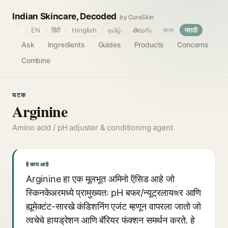
Indian Skincare, Decoded
by CureSkin
🌐
EN
हिंदी
Hinglish
தமிழ்
తెలుగు
বাংলা
मराठी
Ask
Ingredients
Guides
Products
Concerns
Combine
घटक
Arginine
Amino acid / pH adjuster & conditioning agent
हे काय आहे
Arginine हा एक मूलभूत अमिनो ऍसिड आहे जो
स्किनकेअरमध्ये प्रामुख्यतः pH बफर/न्यूट्रलायজर आणि
ह्यूमेक्टंट-सारखे कंडिशनिंग एजंट म्हणून वापरला जातो जो
त्वचेचे हायड्रेशन आणि बॅरियर फंक्शन समर्थन करते. हे