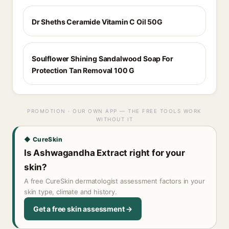
Dr Sheths Ceramide Vitamin C Oil 50G
Soulflower Shining Sandalwood Soap For
Protection Tan Removal 100 G
PROMOTION · OUR OWN APP — THE FREE TOOLS WORK
WITHOUT IT
◆ CureSkin
Is Ashwagandha Extract right for your
skin?
A free CureSkin dermatologist assessment factors in your
skin type, climate and history.
Get a free skin assessment →