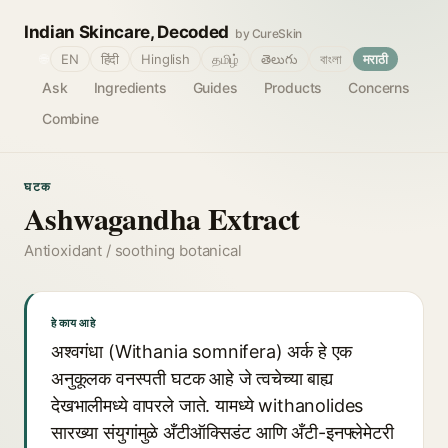
Indian Skincare, Decoded
by CureSkin
🌐
EN
हिंदी
Hinglish
தமிழ்
తెలుగు
বাংলা
मराठी
Ask
Ingredients
Guides
Products
Concerns
Combine
घटक
Ashwagandha Extract
Antioxidant / soothing botanical
हे काय आहे
अश्वगंधा (Withania somnifera) अर्क हे एक
अनुकूलक वनस्पती घटक आहे जे त्वचेच्या बाह्य
देखभालीमध्ये वापरले जाते. यामध्ये withanolides
सारख्या संयुगांमुळे अँटीऑक्सिडंट आणि अँटी-इनफ्लेमेटरी