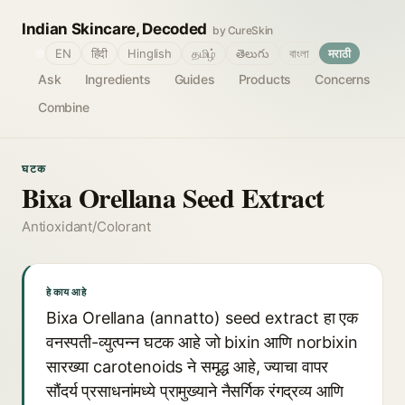
Indian Skincare, Decoded
by CureSkin
🌐
EN
हिंदी
Hinglish
தமிழ்
తెలుగు
বাংলা
मराठी
Ask
Ingredients
Guides
Products
Concerns
Combine
घटक
Bixa Orellana Seed Extract
Antioxidant/Colorant
हे काय आहे
Bixa Orellana (annatto) seed extract हा एक
वनस्पती-व्युत्पन्न घटक आहे जो bixin आणि norbixin
सारख्या carotenoids ने समृद्ध आहे, ज्याचा वापर
सौंदर्य प्रसाधनांमध्ये प्रामुख्याने नैसर्गिक रंगद्रव्य आणि