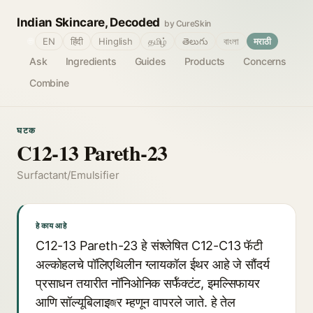
Indian Skincare, Decoded
by CureSkin
🌐
EN
हिंदी
Hinglish
தமிழ்
తెలుగు
বাংলা
मराठी
Ask
Ingredients
Guides
Products
Concerns
Combine
घटक
C12-13 Pareth-23
Surfactant/Emulsifier
हे काय आहे
C12-13 Pareth-23 हे संश्लेषित C12-C13 फॅटी
अल्कोहलचे पॉलिएथिलीन ग्लायकॉल ईथर आहे जे सौंदर्य
प्रसाधन तयारीत नॉनिओनिक सर्फॅक्टंट, इमल्सिफायर
आणि सॉल्यूबिलाइজर म्हणून वापरले जाते. हे तेल