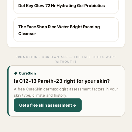
Dot Key Glow 72 Hr Hydrating Gel Probiotics
The Face Shop Rice Water Bright Foaming
Cleanser
PROMOTION · OUR OWN APP — THE FREE TOOLS WORK
WITHOUT IT
◆ CureSkin
Is C12-13 Pareth-23 right for your skin?
A free CureSkin dermatologist assessment factors in your
skin type, climate and history.
Get a free skin assessment →