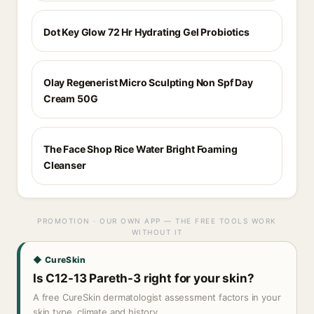
Dot Key Glow 72 Hr Hydrating Gel Probiotics
Olay Regenerist Micro Sculpting Non Spf Day
Cream 50G
The Face Shop Rice Water Bright Foaming
Cleanser
PROMOTION · OUR OWN APP — THE FREE TOOLS WORK
WITHOUT IT
◆ CureSkin
Is C12-13 Pareth-3 right for your skin?
A free CureSkin dermatologist assessment factors in your
skin type, climate and history.