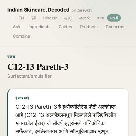
Indian Skincare, Decoded
by CureSkin
🌐
EN
हिंदी
Hinglish
தமிழ்
తెలుగు
বাংলা
मराठी
Ask
Ingredients
Guides
Products
Concerns
Combine
घटक
C12-13 Pareth-3
Surfactant/emulsifier
हे काय आहे
C12-13 Pareth-3 हे इथॉक्सीलेटेड फॅटी अल्कोहल
आहे (C12-13 अल्कोहलमधून मिळवलेले पॉलिएथिलीन
ग्लायकॉल ईथर) जे सौंदर्य सूत्रांमध्ये नॉनिओनिक
सर्फॅक्टंट, इमल्सिफायर आणि सॉल्यूबिलाइজर म्हणून