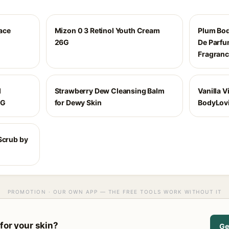
ace
Mizon 0 3 Retinol Youth Cream
Plum Bod
26G
De Parfu
Fragranc
d
Strawberry Dew Cleansing Balm
Vanilla 
 G
for Dewy Skin
BodyLovi
Scrub by
PROMOTION · OUR OWN APP — THE FREE TOOLS WORK WITHOUT IT
for your skin?
Ge