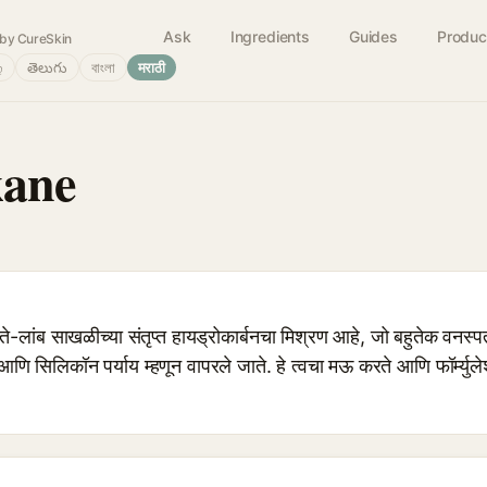
Ask
Ingredients
Guides
Produc
by CureSkin
்
తెలుగు
বাংলা
मराठी
kane
ंब साखळीच्या संतृप्त हायड्रोकार्बनचा मिश्रण आहे, जो बहुतेक वनस्पती-
ि सिलिकॉन पर्याय म्हणून वापरले जाते. हे त्वचा मऊ करते आणि फॉर्म्युलेश