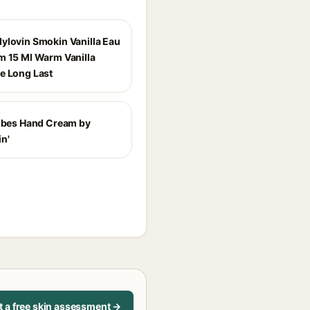
ylovin Smokin Vanilla Eau
m 15 Ml Warm Vanilla
e Long Last
Vibes Hand Cream by
n'
t a free skin assessment →