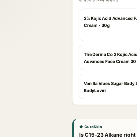
या उत्पादनांमध्ये आढळते
2% Kojic Acid Advanced F
Cream - 30g
The Derma Co 2 Kojic Aci
Advanced Face Cream 30
Vanilla Vibes Sugar Body 
BodyLovin'
◆ CureSkin
Is C15-23 Alkane right 