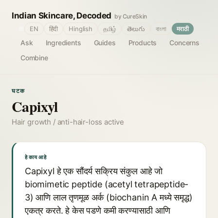
Indian Skincare, Decoded
by CureSkin
🌐
EN
हिंदी
Hinglish
தமிழ்
తెలుగు
বাংলা
मराठी
Ask
Ingredients
Guides
Products
Concerns
Combine
घटक
Capixyl
Hair growth / anti-hair-loss active
हे काय आहे
Capixyl हे एक सौंदर्य सक्रिय संकुल आहे जो
biomimetic peptide (acetyl tetrapeptide-
3) आणि लाल तृणमूळ अर्क (biochanin A मध्ये समृद्ध)
एकत्र करते. हे केस पडणे कमी करण्यासाठी आणि