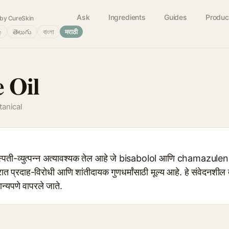
Ask
Ingredients
Guides
Produc
by CureSkin
்
తెలుగు
বাংলা
मराठी
 Oil
tanical
ी-व्युत्पन्न अत्यावश्यक तेल आहे जे bisabolol आणि chamazulene सार
ेत्रात प्रदाह-विरोधी आणि शांतीदायक गुणधर्मांसाठी मूल्य आहे. हे संवेदनशील
्यपणे वापरले जाते.