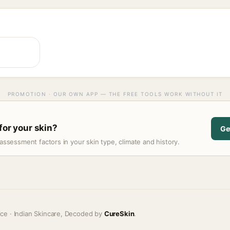
PROMOTION · OUR OWN APP — THE FREE TOOLS WORK WITHOUT IT
for your skin?
Ge
assessment factors in your skin type, climate and history.
ice · Indian Skincare, Decoded by
CureSkin
.