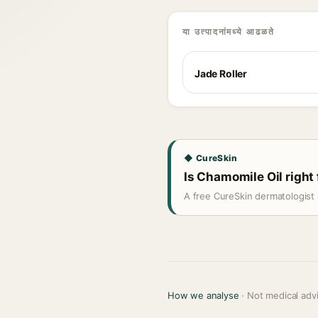
या उत्पादनांमध्ये आढळते
Jade Roller
◆ CureSkin
Is Chamomile Oil right 
A free CureSkin dermatologist 
How we analyse
· Not medical adv