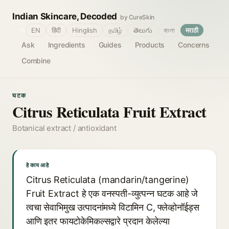
Indian Skincare, Decoded
by CureSkin
🌐
EN
हिंदी
Hinglish
தமிழ்
తెలుగు
বাংলা
मराठी
Ask
Ingredients
Guides
Products
Concerns
Combine
घटक
Citrus Reticulata Fruit Extract
Botanical extract / antioxidant
हे काय आहे
Citrus Reticulata (mandarin/tangerine)
Fruit Extract हे एक वनस्पती-व्युत्पन्न घटक आहे जे
त्वचा सेवाभिमुख उत्पादनांमध्ये विटामिन C, फ्लेव्होनॉईड्स
आणि इतर फायटोकेमिकल्सद्वारे प्रदान केलेल्या