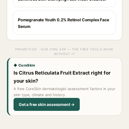
Pomegranate Youth 0.2% Retinol Complex Face
Serum
PROMOTION · OUR OWN APP — THE FREE TOOLS WORK
WITHOUT IT
◆ CureSkin
Is Citrus Reticulata Fruit Extract right for
your skin?
A free CureSkin dermatologist assessment factors in your
skin type, climate and history.
Get a free skin assessment →