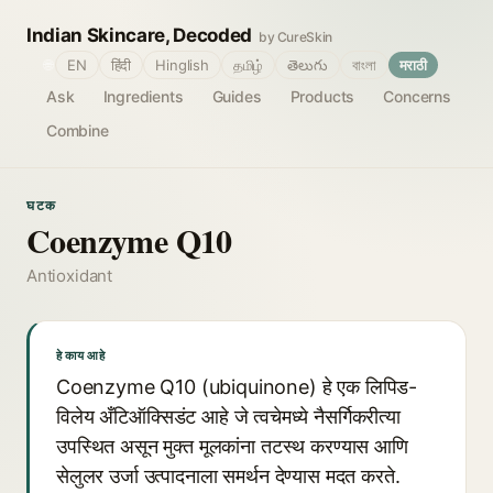
Indian Skincare, Decoded
by CureSkin
🌐
EN
हिंदी
Hinglish
தமிழ்
తెలుగు
বাংলা
मराठी
Ask
Ingredients
Guides
Products
Concerns
Combine
घटक
Coenzyme Q10
Antioxidant
हे काय आहे
Coenzyme Q10 (ubiquinone) हे एक लिपिड-
विलेय अँटिऑक्सिडंट आहे जे त्वचेमध्ये नैसर्गिकरीत्या
उपस्थित असून मुक्त मूलकांना तटस्थ करण्यास आणि
सेलुलर उर्जा उत्पादनाला समर्थन देण्यास मदत करते.