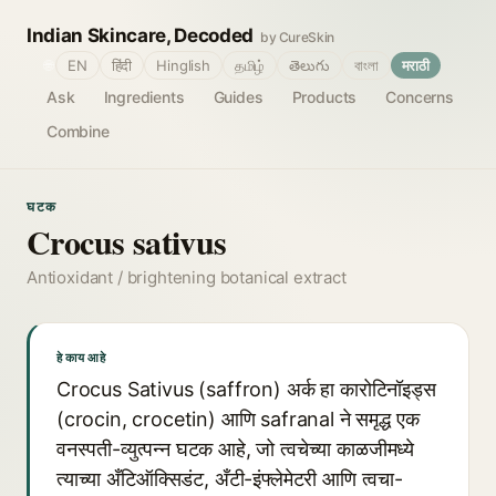
Indian Skincare, Decoded
by CureSkin
🌐
EN
हिंदी
Hinglish
தமிழ்
తెలుగు
বাংলা
मराठी
Ask
Ingredients
Guides
Products
Concerns
Combine
घटक
Crocus sativus
Antioxidant / brightening botanical extract
हे काय आहे
Crocus Sativus (saffron) अर्क हा कारोटिनॉइड्स
(crocin, crocetin) आणि safranal ने समृद्ध एक
वनस्पती-व्युत्पन्न घटक आहे, जो त्वचेच्या काळजीमध्ये
त्याच्या अँटिऑक्सिडंट, अँटी-इंफ्लेमेटरी आणि त्वचा-