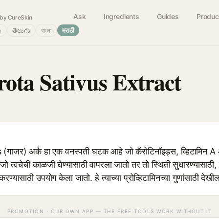
Ask
Ingredients
Guides
Produc
by CureSkin
்
తెలుగు
বাংলা
मराठी
ota Sativus Extract
ाजर) अर्क हा एक वनस्पती घटक आहे जो कॅरोटिनॉइड्स, व्हिटामिन 
, जो त्वचेची काळजी घेण्यासाठी वापरला जातो तर तो स्थिती सुधारण्यासाठी
रण्यासाठी उपयोग केला जातो. हे त्याच्या प्रोव्हिटामिनच्या गुणांसाठी देखी
PROMOTION · OUR OWN APP — THE FREE TOOLS WORK WITHOUT IT