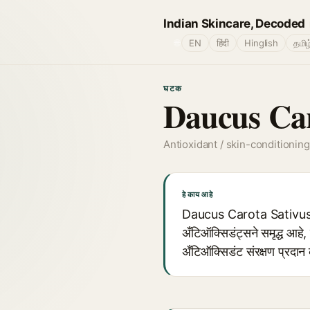
Indian Skincare, Decoded
🌐
EN
हिंदी
Hinglish
தமிழ
घटक
Daucus Car
Antioxidant / skin-conditioning
हे काय आहे
Daucus Carota Sativus (ग
अँटिऑक्सिडंट्सने समृद्ध आहे
अँटिऑक्सिडंट संरक्षण प्रदान क