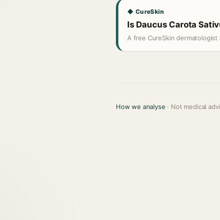
◆ CureSkin
Is Daucus Carota Sativu
A free CureSkin dermatologist 
How we analyse
· Not medical adv