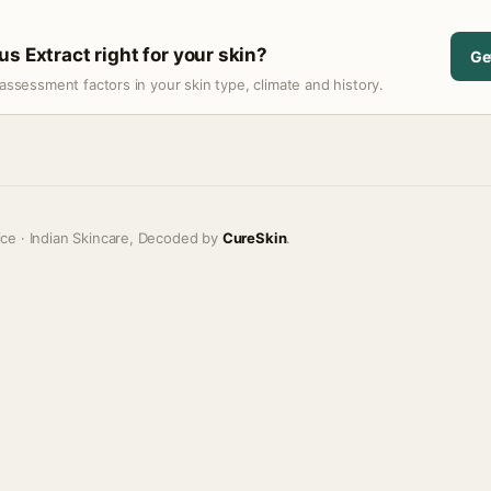
s Extract right for your skin?
Ge
assessment factors in your skin type, climate and history.
ice · Indian Skincare, Decoded by
CureSkin
.