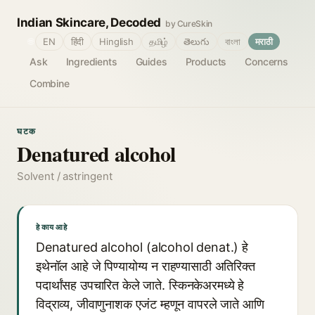
Indian Skincare, Decoded
by CureSkin
🌐
EN
हिंदी
Hinglish
தமிழ்
తెలుగు
বাংলা
मराठी
Ask
Ingredients
Guides
Products
Concerns
Combine
घटक
Denatured alcohol
Solvent / astringent
हे काय आहे
Denatured alcohol (alcohol denat.) हे
इथेनॉल आहे जे पिण्यायोग्य न राहण्यासाठी अतिरिक्त
पदार्थांसह उपचारित केले जाते. स्किनकेअरमध्ये हे
विद्राव्य, जीवाणुनाशक एजंट म्हणून वापरले जाते आणि