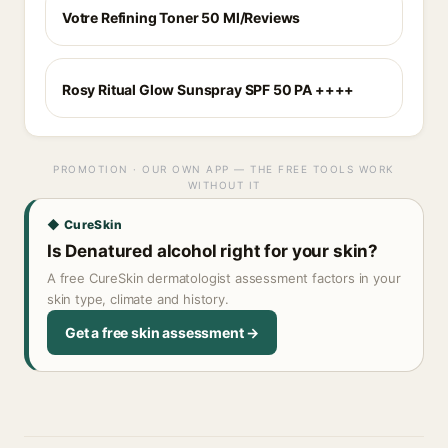
Votre Refining Toner 50 Ml/Reviews
Rosy Ritual Glow Sunspray SPF 50 PA ++++
PROMOTION · OUR OWN APP — THE FREE TOOLS WORK
WITHOUT IT
◆ CureSkin
Is Denatured alcohol right for your skin?
A free CureSkin dermatologist assessment factors in your
skin type, climate and history.
Get a free skin assessment →