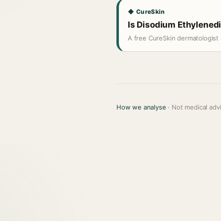
◆ CureSkin
Is Disodium Ethylenedi
A free CureSkin dermatologist 
How we analyse
· Not medical adv