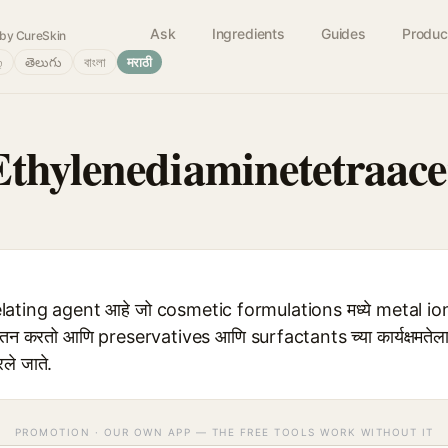
Ask
Ingredients
Guides
Produc
by CureSkin
்
తెలుగు
বাংলা
मराठी
thylenediaminetetraace
ing agent आहे जो cosmetic formulations मध्ये metal ions ल
 जतन करतो आणि preservatives आणि surfactants च्या कार्यक्षमतेला व
ले जाते.
PROMOTION · OUR OWN APP — THE FREE TOOLS WORK WITHOUT IT