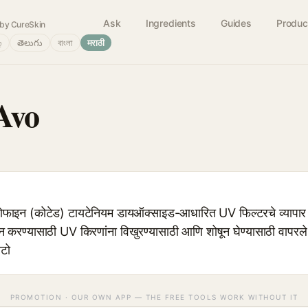
Ask
Ingredients
Guides
Produc
by CureSkin
்
తెలుగు
বাংলা
मराठी
Avo
ाइन (कोटेड) टायटेनियम डायऑक्साइड-आधारित UV फिल्टरचे व्यापार ना
्रदान करण्यासाठी UV किरणांना विखुरण्यासाठी आणि शोषून घेण्यासाठी वा
ोटो
PROMOTION · OUR OWN APP — THE FREE TOOLS WORK WITHOUT IT