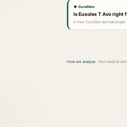
◆ CureSkin
Is Eusolex T Avo right 
A free CureSkin dermatologist 
How we analyse
· Not medical adv