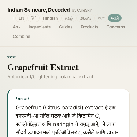
Indian Skincare, Decoded
by CureSkin
🌐
EN
हिंदी
Hinglish
தமிழ்
తెలుగు
বাংলা
मराठी
Ask
Ingredients
Guides
Products
Concerns
Combine
घटक
Grapefruit Extract
Antioxidant/brightening botanical extract
हे काय आहे
Grapefruit (Citrus paradisi) extract हे एक
वनस्पती-आधारित घटक आहे जे व्हिटामिन C,
फ्लेव्होनॉइड्स आणि naringin ने समृद्ध आहे, जे त्वचा
सौंदर्य उत्पादनांमध्ये प्रतिऑक्सिडंट, कसैले आणि त्वचा-