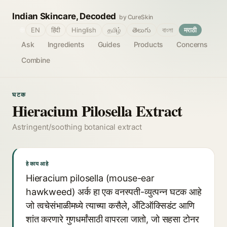
Indian Skincare, Decoded
by CureSkin
🌐
EN
हिंदी
Hinglish
தமிழ்
తెలుగు
বাংলা
मराठी
Ask
Ingredients
Guides
Products
Concerns
Combine
घटक
Hieracium Pilosella Extract
Astringent/soothing botanical extract
हे काय आहे
Hieracium pilosella (mouse-ear
hawkweed) अर्क हा एक वनस्पती-व्युत्पन्न घटक आहे
जो त्वचेसंभाळीमध्ये त्याच्या कसैले, अँटिऑक्सिडंट आणि
शांत करणारे गुणधर्मांसाठी वापरला जातो, जो सहसा टोनर